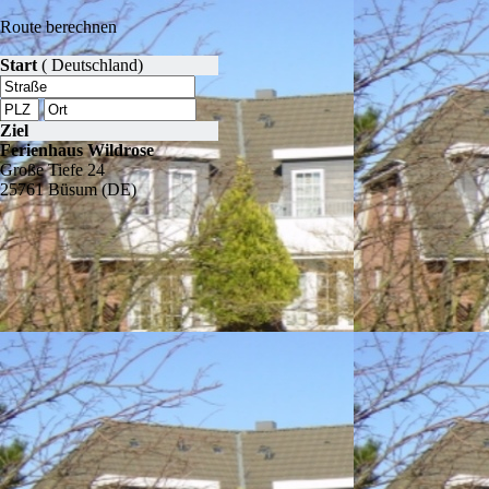
Route berechnen
Start
( Deutschland)
Ziel
Ferienhaus Wildrose
Große Tiefe 24
25761 Büsum (DE)